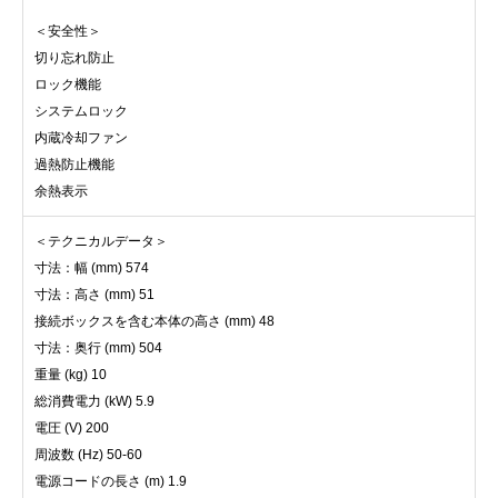
＜安全性＞
切り忘れ防止
ロック機能
システムロック
内蔵冷却ファン
過熱防止機能
余熱表示
＜テクニカルデータ＞
寸法：幅 (mm) 574
寸法：高さ (mm) 51
接続ボックスを含む本体の高さ (mm) 48
寸法：奥行 (mm) 504
重量 (kg) 10
総消費電力 (kW) 5.9
電圧 (V) 200
周波数 (Hz) 50-60
電源コードの長さ (m) 1.9