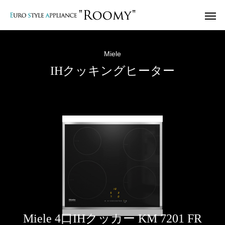
Miele
IHクッキングヒーター
洗濯乾燥機
洗濯機
乾燥
Miele 4口IHクッカー KM 7201 FR
Washer and Dryer
Washer
Dryer