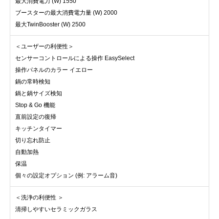
最大消費電力 (W) 1550
ブースターの最大消費電力量 (W) 2000
最大TwinBooster (W) 2500
＜ユーザーの利便性＞
センサーコントロールによる操作 EasySelect
操作パネルのカラー イエロー
鍋の常時検知
鍋と鍋サイズ検知
Stop & Go 機能
直前設定の復帰
キッチンタイマー
切り忘れ防止
自動加熱
保温
個々の設定オプション (例: アラーム音)
＜洗浄の利便性 ＞
清掃しやすいセラミックガラス